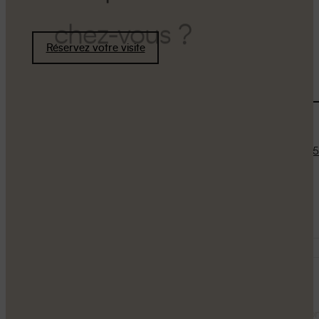
chez-vous ?
Réservez votre visite
Nous joindre
450 999-39
info@ledoublev.ca
Les images et rendus figurant sur ce site sont des représentations 