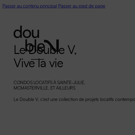
Passer au contenu principal
Passer au pied de page
Le
Double
V,
Vive
la
vie
CONDOS LOCATIFS À SAINTE-JULIE,
MCMASTERVILLE, ET AILLEURS
Le Double V, c’est une collection de projets locatifs contempora