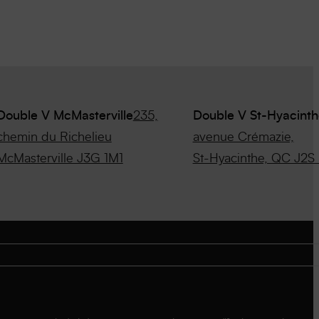
Double V McMasterville
235,
Double V St-Hyacinth
chemin du Richelieu
avenue Crémazie,
McMasterville J3G 1M1
St-Hyacinthe, QC J2S