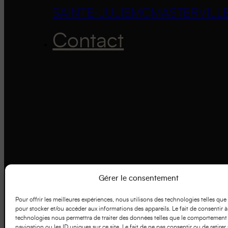
SAINTE-JULIE
MCMASTERVILL
Contact
Gérer le consentement
Pour offrir les meilleures expériences, nous utilisons des technologies telles que
pour stocker et/ou accéder aux informations des appareils. Le fait de consentir à
technologies nous permettra de traiter des données telles que le comportement
navigation ou les ID uniques sur ce site. Le fait de ne pas consentir ou de retirer