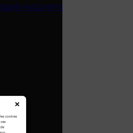
E
SAINT-HYACINTHE
 les cookies
 ces
 de
 son