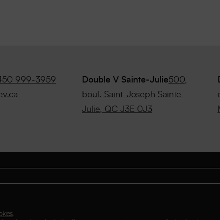
450 999-3959
Double V Sainte-Julie
500,
ev.ca
boul. Saint-Joseph Sainte-
Julie, QC J3E 0J3
okies
.