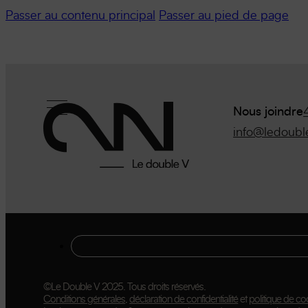
Passer au contenu principal
Passer au pied de page
Nous joindre
info@ledoubl
©Le Double V 2025. Tous droits réservés.
Conditions générales
,
déclaration de confidentialité
et
politique de co