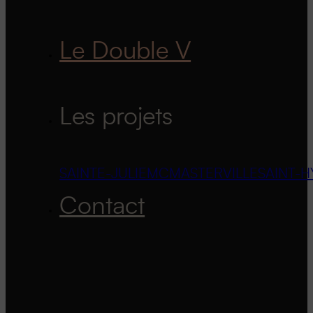
Le Double V
Les projets
SAINTE-JULIE
MCMASTERVILLE
SAINT-H
Contact