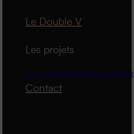
Le Double V
Les projets
SAINTE-JULIE
MCMASTERVILLE
SAINT-H
Contact