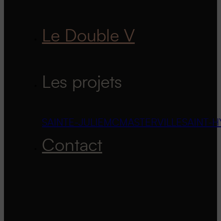
Le Double V
Les projets
SAINTE-JULIE
MCMASTERVILLE
SAINT-H
Contact