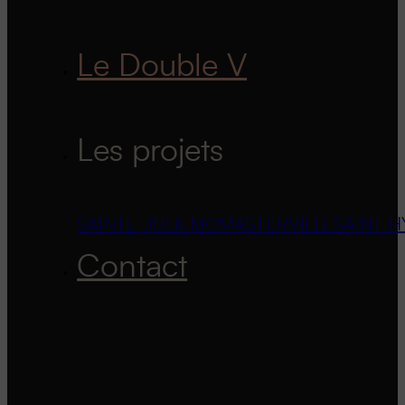
Le Double V
Les projets
SAINTE-JULIE
MCMASTERVILLE
SAINT-H
Contact