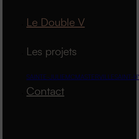
Le Double V
Les projets
SAINTE-JULIE
MCMASTERVILLE
SAINT-H
Contact