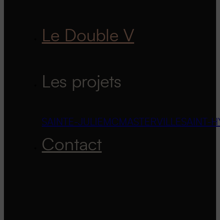
Le Double V
Les projets
SAINTE-JULIE
MCMASTERVILLE
SAINT-H
Contact