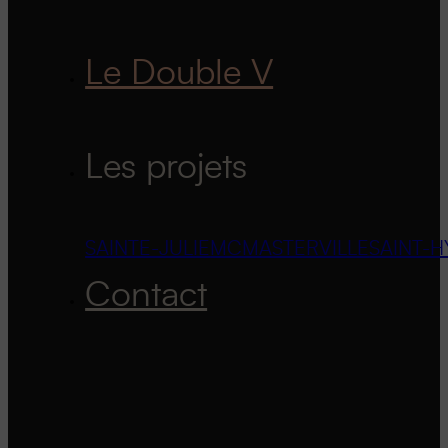
Le Double V
Les projets
SAINTE-JULIE
MCMASTERVILLE
SAINT-H
Contact