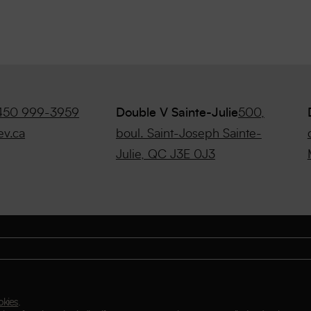
450 999-3959
Double V Sainte-Julie
500,
ev.ca
boul. Saint-Joseph Sainte-
Julie, QC J3E 0J3
okies
.