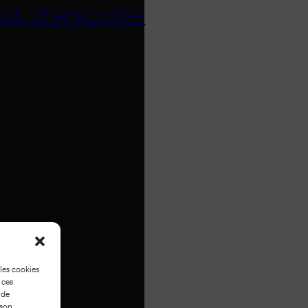
E
SAINT-HYACINTHE
 les cookies
 ces
 de
 son