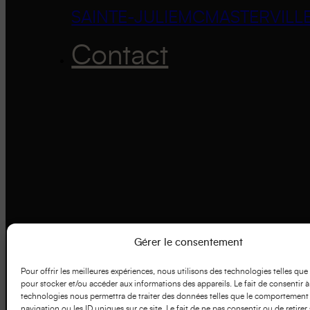
SAINTE-JULIE
MCMASTERVILL
Contact
Gérer le consentement
Pour offrir les meilleures expériences, nous utilisons des technologies telles que
pour stocker et/ou accéder aux informations des appareils. Le fait de consentir à
technologies nous permettra de traiter des données telles que le comportement
navigation ou les ID uniques sur ce site. Le fait de ne pas consentir ou de retirer