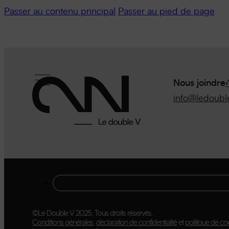
Passer au contenu principal
Passer au pied de page
Nous joindre
info@ledoubl
©Le Double V 2025. Tous droits réservés.
Conditions générales
,
déclaration de confidentialité
et
politique de co