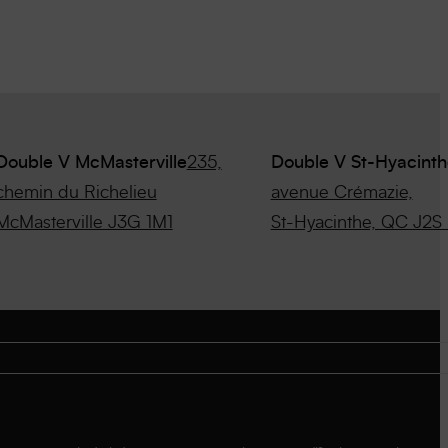
Double V McMasterville
235,
Double V St-Hyacinth
chemin du Richelieu
avenue Crémazie,
McMasterville J3G 1M1
St-Hyacinthe, QC J2S