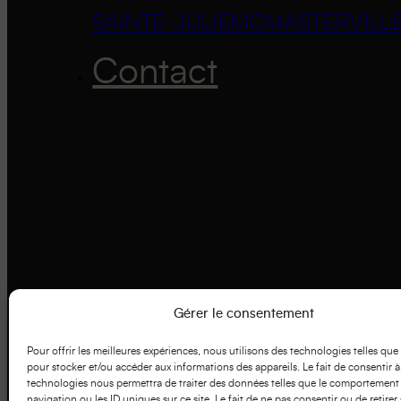
SAINTE-JULIE
MCMASTERVILL
Contact
Gérer le consentement
Pour offrir les meilleures expériences, nous utilisons des technologies telles que
pour stocker et/ou accéder aux informations des appareils. Le fait de consentir à
technologies nous permettra de traiter des données telles que le comportement
navigation ou les ID uniques sur ce site. Le fait de ne pas consentir ou de retirer