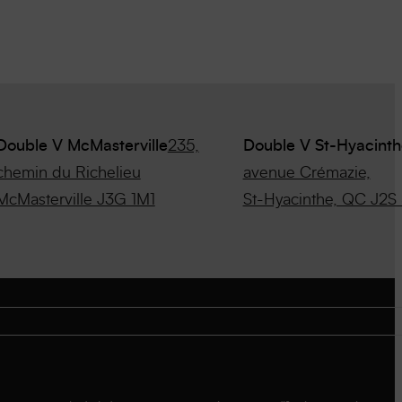
Double V McMasterville
235,
Double V St-Hyacinth
chemin du Richelieu
avenue Crémazie,
McMasterville J3G 1M1
St-Hyacinthe, QC J2S