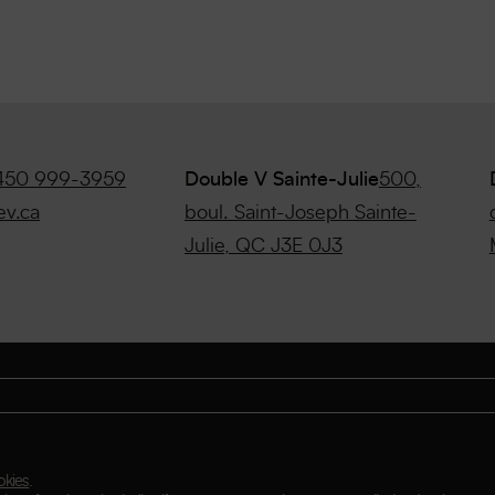
450 999-3959
Double V Sainte-Julie
500,
ev.ca
boul. Saint-Joseph Sainte-
Julie, QC J3E 0J3
okies
.