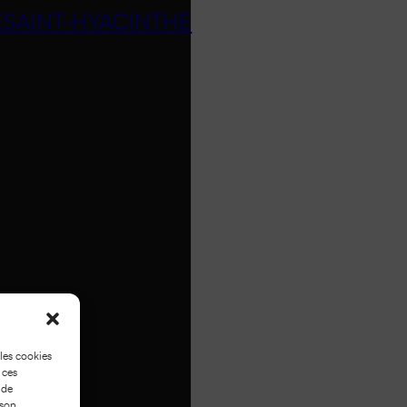
E
SAINT-HYACINTHE
 les cookies
 ces
 de
 son