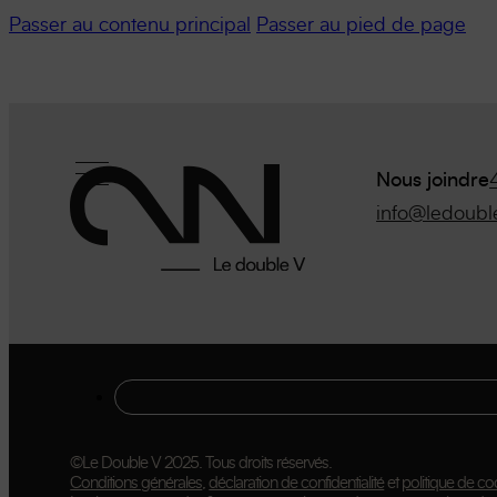
Passer au contenu principal
Passer au pied de page
Nous joindre
info@ledoubl
©Le Double V 2025. Tous droits réservés.
Conditions générales
,
déclaration de confidentialité
et
politique de co