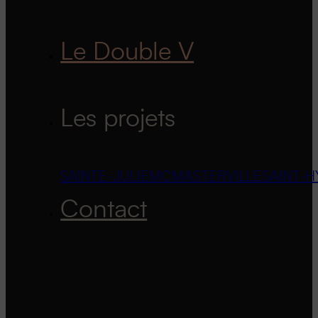
Le Double V
Les projets
SAINTE-JULIE
MCMASTERVILLE
SAINT-H
Contact