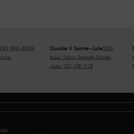
450 999-3959
Double V Sainte-Julie
500,
ev.ca
boul. Saint-Joseph Sainte-
Julie, QC J3E 0J3
okies
.