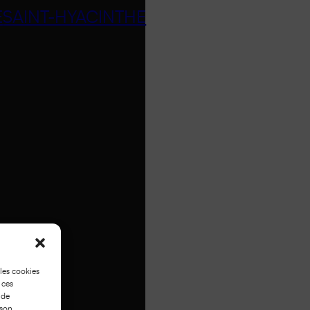
E
SAINT-HYACINTHE
 les cookies
 ces
 de
 son