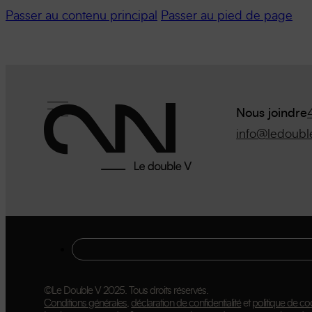
Passer au contenu principal
Passer au pied de page
Nous joindre
info@ledoubl
©Le Double V 2025. Tous droits réservés.
Conditions générales
,
déclaration de confidentialité
et
politique de co