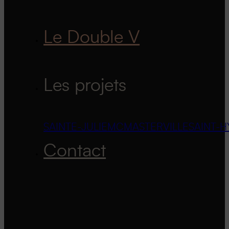
Le Double V
Les projets
SAINTE-JULIE
MCMASTERVILLE
SAINT-H
Contact