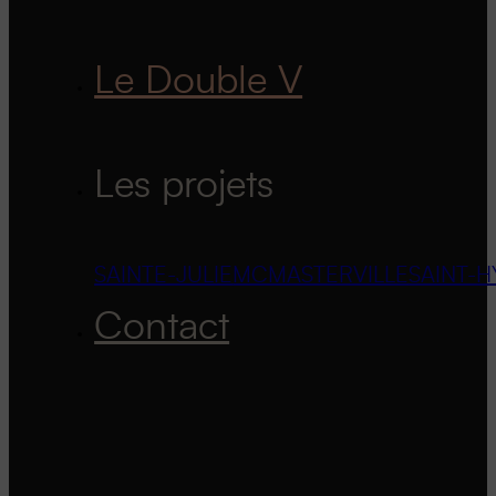
Le Double V
Les projets
SAINTE-JULIE
MCMASTERVILLE
SAINT-H
Contact