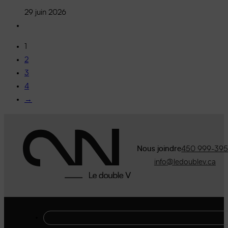
29 juin 2026
1
2
3
4
→
Nous joindre
450 999-39
info@ledoublev.ca