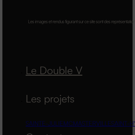
Les images et rendus figurant sur ce site sont des représentations 
Le Double V
Les projets
SAINTE-JULIE
MCMASTERVILLE
SAINT-H