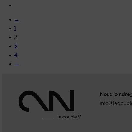
←
1
2
3
4
→
Nous joindre
info@ledoubl