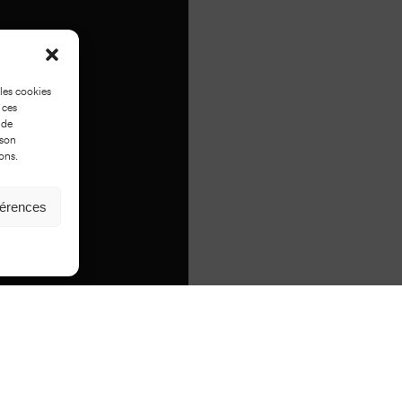
 les cookies
 ces
 de
 son
ons.
férences