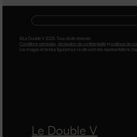
©Le Double V 2025. Tous droits réservés.
Conditions générales
,
déclaration de confidentialité
et
politique de co
Les images et rendus figurant sur ce site sont des représentations d’art
Le Double V