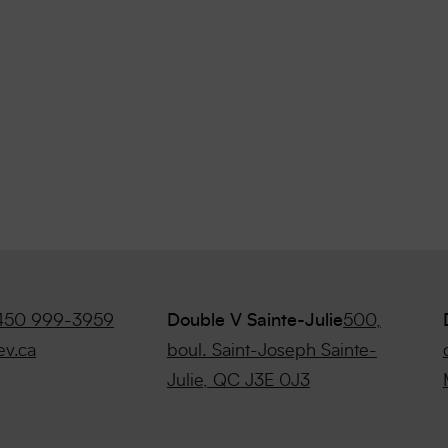
450 999-3959
Double V Sainte-Julie
500,
ev.ca
boul. Saint-Joseph Sainte-
Julie, QC J3E 0J3