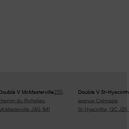
Double V McMasterville
235,
Double V St-Hyacinth
chemin du Richelieu
avenue Crémazie,
McMasterville J3G 1M1
St-Hyacinthe, QC J2S