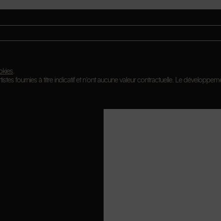
okies
.
istes fournies à titre indicatif et n’ont aucune valeur contractuelle. Le développeme