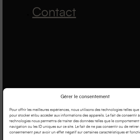
Contact
Gérer le consentement
Pour offrir les meilleures expériences, nous utilisons des technologies telles que
pour stocker et/ou accéder aux informations des appareils. Le fait de consentir à
technologies nous permettra de traiter des données telles que le comportement
navigation ou les ID uniques sur ce site. Le fait de ne pas consentir ou de retirer
consentement peut avoir un effet négatif sur certaines caractéristiques et foncti