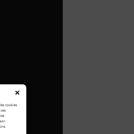
 les cookies
 ces
 de
 son
ons.