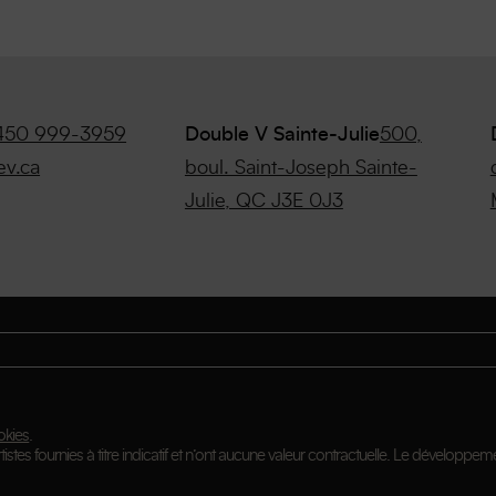
450 999-3959
Double V Sainte-Julie
500,
ev.ca
boul. Saint-Joseph Sainte-
Julie, QC J3E 0J3
okies
.
istes fournies à titre indicatif et n’ont aucune valeur contractuelle. Le développeme