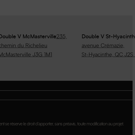
Double V McMasterville
235,
Double V St-Hyacinth
chemin du Richelieu
avenue Crémazie,
McMasterville J3G 1M1
St-Hyacinthe, QC J2S
nt se réserve le droit d’apporter, sans préavis, toute modification au projet.