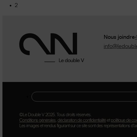
2
Nous joindre
info@ledoubl
©Le Double V 2025. Tous droits réservés.
Conditions générales
,
déclaration de confidentialité
et
politique de co
Les images et rendus figurant sur ce site sont des représentations d’art