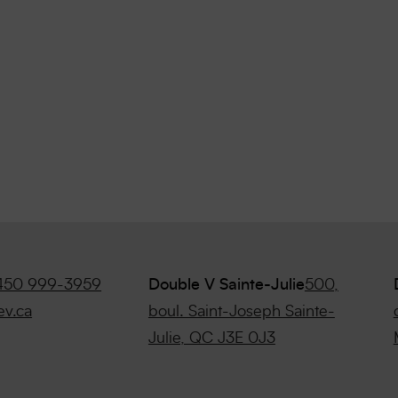
450 999-3959
Double V Sainte-Julie
500,
ev.ca
boul. Saint-Joseph Sainte-
Julie, QC J3E 0J3