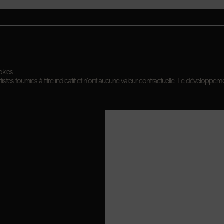
okies
.
istes fournies à titre indicatif et n’ont aucune valeur contractuelle. Le développeme