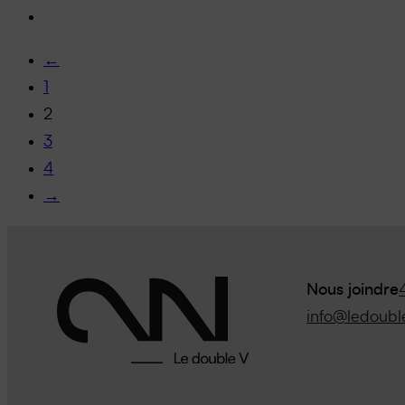
←
1
2
3
4
→
Nous joindre
info@ledoubl