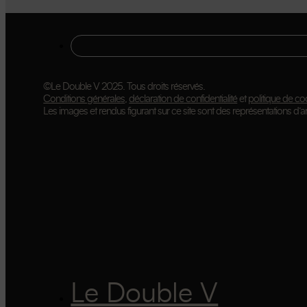
©Le Double V 2025. Tous droits réservés.
Conditions générales
,
déclaration de confidentialité
et
politique de co
Les images et rendus figurant sur ce site sont des représentations d’art
Le Double V