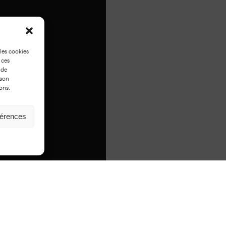
 les cookies
 ces
 de
 son
ons.
férences