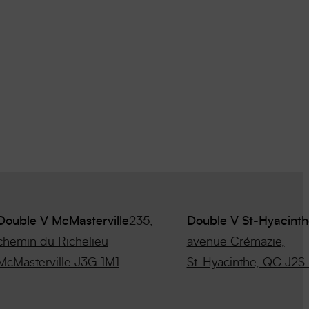
Double V McMasterville
235,
Double V St-Hyacinth
chemin du Richelieu
avenue Crémazie,
McMasterville J3G 1M1
St-Hyacinthe, QC J2S