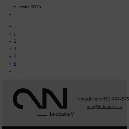
6 janvier 2026
←
1
2
3
4
5
→
Nous joindre
450 999-39
info@ledoublev.ca