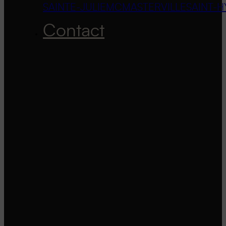
SAINTE-JULIE
MCMASTERVILLE
SAINT-H
Contact