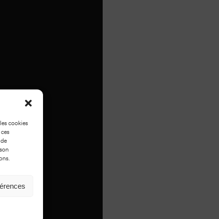
 les cookies
 ces
 de
 son
ons.
férences