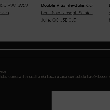
450 999-3959
Double V Sainte-Julie
500,
ev.ca
boul. Saint-Joseph Sainte-
Julie, QC J3E 0J3
okies
.
istes fournies à titre indicatif et n’ont aucune valeur contractuelle. Le développeme