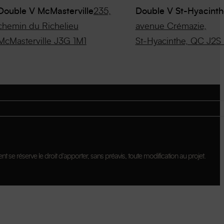
Double V McMasterville
235,
Double V St-Hyacinth
chemin du Richelieu
avenue Crémazie,
McMasterville J3G 1M1
St-Hyacinthe, QC J2S
nt se réserve le droit d’apporter, sans préavis, toute modification au projet.