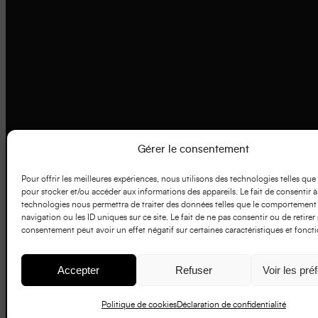
Gérer le consentement
Pour offrir les meilleures expériences, nous utilisons des technologies telles que
pour stocker et/ou accéder aux informations des appareils. Le fait de consentir à
technologies nous permettra de traiter des données telles que le comportement
navigation ou les ID uniques sur ce site. Le fait de ne pas consentir ou de retirer
consentement peut avoir un effet négatif sur certaines caractéristiques et foncti
Accepter
Refuser
Voir les pré
Politique de cookies
Déclaration de confidentialité