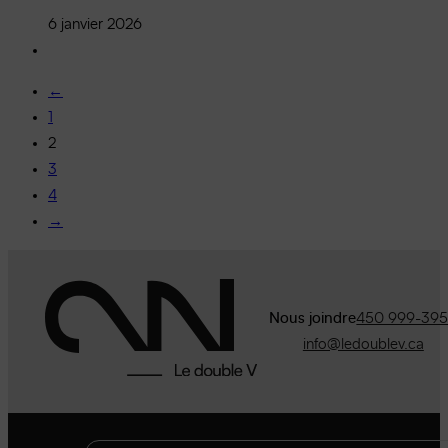
6 janvier 2026
←
1
2
3
4
→
Nous joindre
450 999-39
info@ledoublev.ca