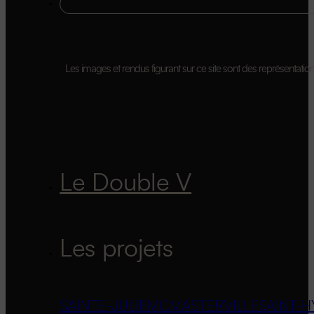
Les images et rendus figurant sur ce site sont des représentations 
Le Double V
Les projets
SAINTE-JULIE
MCMASTERVILLE
SAINT-H