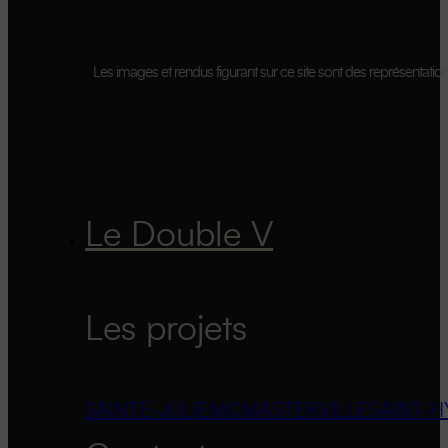
Les images et rendus figurant sur ce site sont des représentations 
Le Double V
Les projets
SAINTE-JULIE
MCMASTERVILLE
SAINT-H