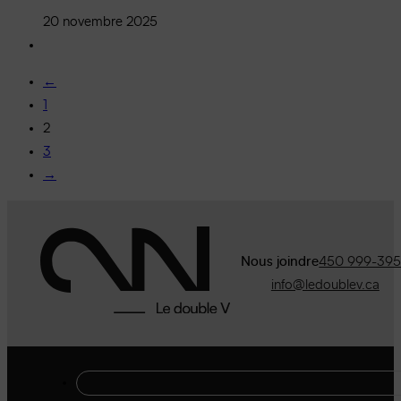
20 novembre 2025
←
1
2
3
→
Nous joindre
450 999-39
info@ledoublev.ca